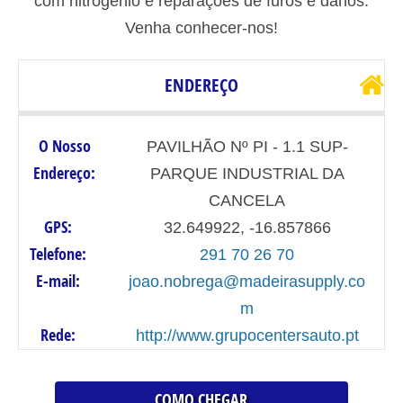
com nitrogénio e reparações de furos e danos.
Venha conhecer-nos!
ENDEREÇO
O Nosso
PAVILHÃO Nº PI - 1.1 SUP-
Endereço:
PARQUE INDUSTRIAL DA
CANCELA
GPS:
32.649922, -16.857866
Telefone:
291 70 26 70
E-mail:
joao.nobrega@madeirasupply.co
m
Rede:
http://www.grupocentersauto.pt
COMO CHEGAR