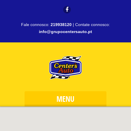
Fale connosco:
219938120
| Contate connosco:
info@grupocentersauto.pt
MENU