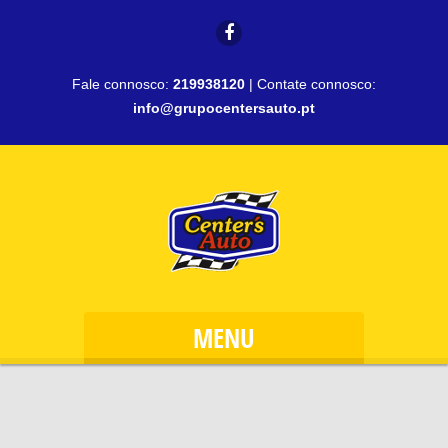
Fale connosco:
219938120
| Contate connosco:
info@grupocentersauto.pt
MENU